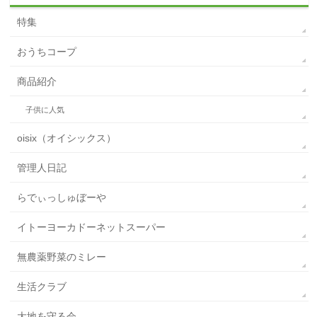
特集
おうちコープ
商品紹介
子供に人気
oisix（オイシックス）
管理人日記
らでぃっしゅぼーや
イトーヨーカドーネットスーパー
無農薬野菜のミレー
生活クラブ
大地を守る会