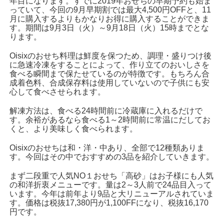
年目になります。すでに2019年おせちの早期予約も始ま
っていて、今回の9月早期割では最大4,500円OFFと、11
月に購入するよりもかなりお得に購入することができま
す。期間は9月3日（火）～9月18日（火）15時までとな
ります。
Oisixのおせち料理は鮮度を保つため、調理・盛りつけ後
に急速冷凍をすることによって、作り立てのおいしさを
食べる瞬間まで保たせているのが特徴です。もちろん合
成着色料、合成保存料は使用していないので子供にも安
心して食べさせられます。
解凍方法は、食べる24時間前に冷蔵庫に入れるだけで
す。余裕があるなら食べる1～2時間前に常温にだしてお
くと、より美味しく食べられます。
Oisixのおせちは和・洋・中あり、全部で12種類ありま
す。今回はその中でおすすめの3品を紹介していきます。
まず二段重で人気NO１おせち「高砂」はお子様にも人気
の和洋折衷メニューです。量は2～3人前で24品目入って
います。今年は前年より9品と大リニューアルされていま
す。価格は税抜17,380円が1,100FFになり、税抜16,170
円です。