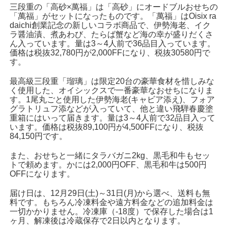
三段重の「高砂×萬福」は「高砂」にオードブルおせちの
「萬福」がセットになったものです。「萬福」はOisix ra
daichi創業記念の新しいコラボ商品で、伊勢海老、イク
ラ醤油漬、煮あわび、たらば蟹など海の幸が盛りだくさ
ん入っています。量は3～4人前で36品目入っています。
価格は税抜32,780円が2,000FFになり、税抜30580円で
す。
最高級三段重「瑠璃」は限定20台の豪華食材を惜しみな
く使用した、オイシックスで一番豪華なおせちになりま
す。1尾丸ごと使用した伊勢海老(キャビア添え)、フォア
グラトリュフ添などが入っていて、他と違い飛騨春慶塗
重箱にはいって届きます。量は3～4人前で32品目入って
います。価格は税抜89,100円が4,500FFになり、税抜
84,150円です。
また、おせちと一緒にタラバガニ2kg、黒毛和牛もセッ
トで頼めます。かには2,000円OFF、黒毛和牛は500円
OFFになります。
届け日は、12月29日(土)～31日(月)から選べ、送料も無
料です。もちろん冷凍料金や遠方料金などの追加料金は
一切かかりません。冷凍庫（-18度）で保存した場合は1
ヶ月、解凍後は冷蔵保存で2日以内となります。