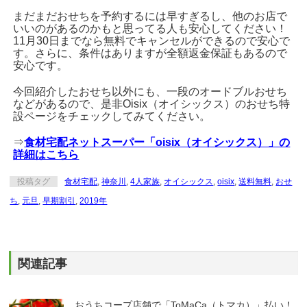
まだまだおせちを予約するには早すぎるし、他のお店で
いいのがあるのかもと思ってる人も安心してください！
11月30日までなら無料でキャンセルができるので安心で
す。さらに、条件はありますが全額返金保証もあるので
安心です。
今回紹介したおせち以外にも、一段のオードブルおせち
などがあるので、是非Oisix（オイシックス）のおせち特
設ページをチェックしてみてください。
⇒
食材宅配ネットスーパー「oisix（オイシックス）」の
詳細はこちら
投稿タグ
食材宅配
,
神奈川
,
4人家族
,
オイシックス
,
oisix
,
送料無料
,
おせ
ち
,
元旦
,
早期割引
,
2019年
関連記事
おうちコープ店舗で「ToMaCa（トマカ）」払い！