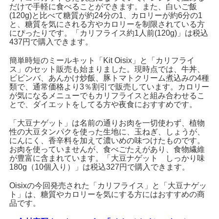
だけで手軽に食べることができます。また、白いご飯
(120g)と比べて糖質が約24分の1、カロリーが約6分の1
と、糖質を気にされる方やカロリーを制限されている方
にぴったりです。「カリフライス約1人前(120g)」は税込
437円で購入できます。
簡単時短のミールキット「Kit Oisix」と「カリフライ
ス」のセット販売も始まりました。現時点では、牛丼、
ビビンバ、あんかけ炒飯、豚トマトクリーム煮込みの4種
類で、通常価格より3％割引で販売しています。カロリー
が気になるメニューでもカリフライスと組み合わせるこ
とで、ダイエットをしてる方や夜食におすすめです。
「大豆ナゲット」は名前の通りお肉を一切使わず、植物
性の大豆タンパクを使った生地に、玉ねぎ、しょうが、
にんにく、香辛料を加えて濃いめの味つけたものです。
お肉を使っていませんが、食べごたえがあり、食物繊維
が豊富に含まれています。「大豆ナゲット しっかり味
180g（10個入り）」は税込327円で購入できます。
Oisixの今回発売された「カリフライス」と「大豆ナゲッ
ト」は、糖質やカロリーを気にする方にはおすすめの商
品です。