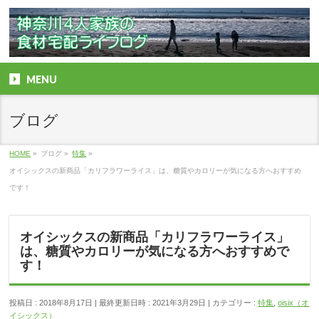
MENU
ブログ
HOME
»
ブログ
»
特集
»
オイシックスの新商品「カリフラワーライス」は、糖質やカロリーが気になる方へおすすめ
です！
オイシックスの新商品「カリフラワーライス」
は、糖質やカロリーが気になる方へおすすめで
す！
投稿日 : 2018年8月17日
最終更新日時 : 2021年3月29日
カテゴリー :
特集
,
oisix（オ
イシックス）