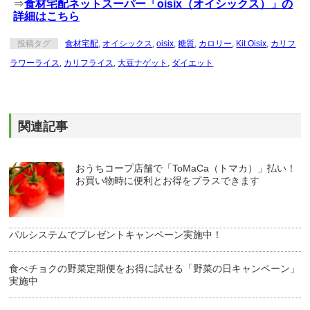
⇒
食材宅配ネットスーパー「oisix（オイシックス）」の
詳細はこちら
投稿タグ
食材宅配
,
オイシックス
,
oisix
,
糖質
,
カロリー
,
Kit Oisix
,
カリフ
ラワーライス
,
カリフライス
,
大豆ナゲット
,
ダイエット
関連記事
おうちコープ店舗で「ToMaCa（トマカ）」払い！
お買い物時に便利とお得をプラスできます
パルシステムでプレゼントキャンペーン実施中！
食べチョクの野菜定期便をお得に試せる「野菜の日キャンペーン」
実施中