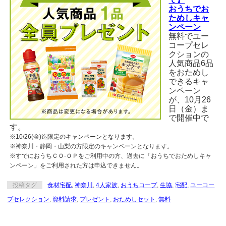
おうちでお
ためしキャ
ンペーン
無料でユー
コープセレ
クションの
人気商品6品
をおためし
できるキャ
ンペーン
が、10月26
日（金）ま
で開催中で
す。
※10/26(金)迄限定のキャンペーンとなります。
※神奈川・静岡・山梨の方限定のキャンペーンとなります。
※すでにおうちＣＯ-ＯＰをご利用中の方、過去に「おうちでおためしキャ
ンペーン」をご利用された方は申込できません。
投稿タグ
食材宅配
,
神奈川
,
4人家族
,
おうちコープ
,
生協
,
宅配
,
ユーコー
プセレクション
,
資料請求
,
プレゼント
,
おためしセット
,
無料