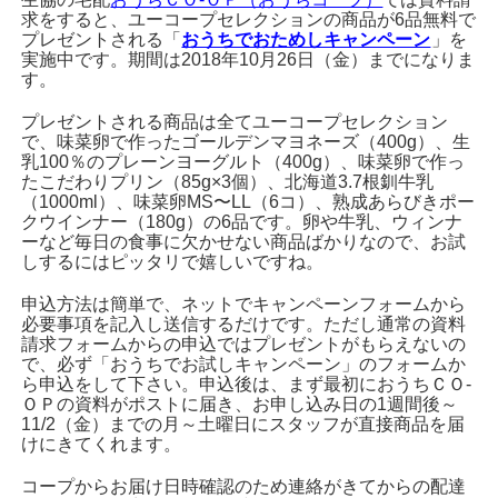
求をすると、ユーコープセレクションの商品が6品無料で
プレゼントされる「
おうちでおためしキャンペーン
」を
実施中です。期間は2018年10月26日（金）までになりま
す。
プレゼントされる商品は全てユーコープセレクション
で、味菜卵で作ったゴールデンマヨネーズ（400g）、生
乳100％のプレーンヨーグルト（400g）、味菜卵で作っ
たこだわりプリン（85g×3個）、北海道3.7根釧牛乳
（1000ml）、味菜卵MS〜LL（6コ）、熟成あらびきポー
クウインナー（180g）の6品です。卵や牛乳、ウィンナ
ーなど毎日の食事に欠かせない商品ばかりなので、お試
しするにはピッタリで嬉しいですね。
申込方法は簡単で、ネットでキャンペーンフォームから
必要事項を記入し送信するだけです。ただし通常の資料
請求フォームからの申込ではプレゼントがもらえないの
で、必ず「おうちでお試しキャンペーン」のフォームか
ら申込をして下さい。申込後は、まず最初におうちＣＯ-
ＯＰの資料がポストに届き、お申し込み日の1週間後～
11/2（金）までの月～土曜日にスタッフが直接商品を届
けにきてくれます。
コープからお届け日時確認のため連絡がきてからの配達