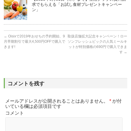
求でもらえる「お試し食材プレゼントキャンペー
ン」
←
Oisixで2019年おせちの予約開始、9
取扱店舗拡大記念キャンペーン！ロー
月早期割引で最大4,500円OFFで購入で
ソンフレッシュピックの人気ミールキ
きます!
ットが特別価格の690円で購入できま
す
→
コメントを残す
メールアドレスが公開されることはありません。
*
が付
いている欄は必須項目です
コメント