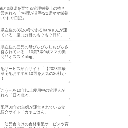
2歳と0歳児を育てる管理栄養士の椿さ
営される「”料理が苦手な2児ママ栄養
もぐもぐ日記」
県在住の3児の母であるharaさんが運
れている「腹九分目のもぐもぐ日和」
川県在住の三児の母ぴぃぴぃしおぴぃさ
営されている「10歳7歳0歳ママの美
商品オススメblog」
配サービス紹介サイト「【2023年最
菜宅配おすすめ10選を人気の20社か
較！」
プこうべを10年以上愛用中の管理人が
される「日々歳々」
宅配歴30年の主婦が運営されている食
配紹介サイト「カヤごはん」
食・幼児食向けの食材宅配サービスや育