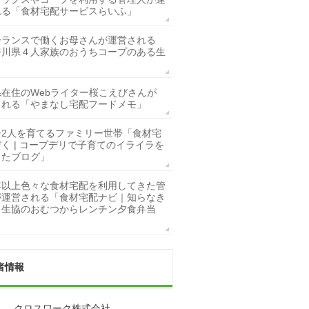
れる「食材宅配サービスらいふ」
ーランスで働くお母さんが運営される
奈川県４人家族のおうちコープのある生
県在住のWebライター桜こえびさんが
される「やまなし宅配フードメモ」
子2人を育てるファミリー世帯「食材宅
く | コープデリで子育てのイライラを
したブログ」
年以上色々な食材宅配を利用してきた管
が運営される「食材宅配ナビ｜知らなき
！生協のおむつからレンチン夕食弁当
者情報
： クロスワーク株式会社