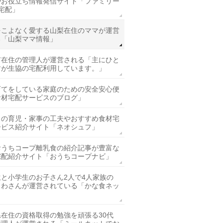
やお役立ち情報発信サイト「ファミリー
宅配」
をこよなく愛する山梨在住のママが運営
る「山梨ママ情報」
市在住の管理人が運営される「主にひと
すが生協の宅配利用しています。」
育てをしている家庭のための安全安心便
食材宅配サービスのブログ」
きの育児・家事の工夫やおすすめ食材宅
ービス紹介サイト「ネオシュフ」
おうちコープ離乳食の紹介記事が豊富な
宅配紹介サイト「おうちコープナビ」
生と小学生のお子さん2人で4人家族の
もわさんが運営されている「かな食ネッ
県在住の資格取得の勉強を頑張る30代