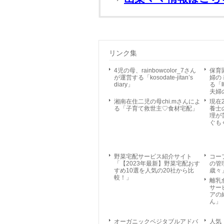
リンク集
4児の母、rainbowcolor_7さん
保育
が運営する「kosodate-jitan’s
婦の
diary」
る「
夫婦
湘南在住二児の母chi.mさんによ
現在
る「子育て救世主♡食材宅配」
養士
理が
ぐも
野菜宅配サービス紹介サイト
コー
「【2023年最新】野菜宅配おす
の管
すめ10選を人気の20社から比
歳々
較！」
離乳
サー
アの
ん」
オーガニックベジタブルアドバ
人気