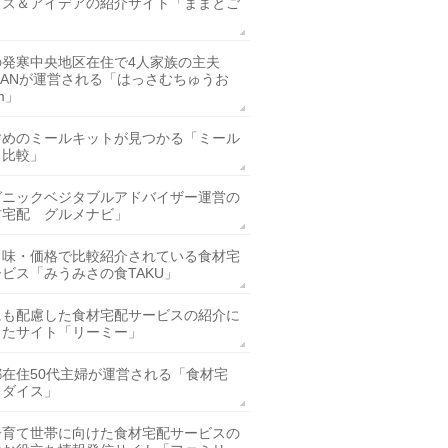
ッズ＆アイデアの紹介サイト「ままとご
」
の発寒中央地区在住で4人家族の主夫
SANが運営される「はっさむちゅうお
m」
すめのミールキットが見つかる「ミール
ト比較」
ガニックベジタブルアドバイザー運営の
材宅配 グルメナビ」
・味・価格で比較紹介されている食材宅
ビス「みうみさの食TAKU」
にも配慮した食材宅配サービスの紹介に
したサイト「リーミー」
都在住50代主婦が運営される「食材宅
ラダイス」
子育て世帯に向けた食材宅配サービスの