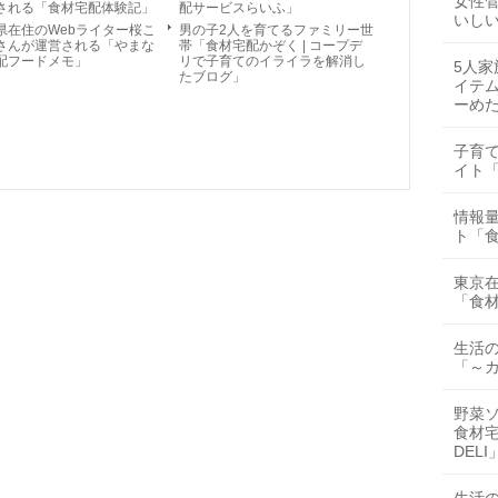
女性
される「食材宅配体験記」
配サービスらいふ」
いし
県在住のWebライター桜こ
男の子2人を育てるファミリー世
さんが運営される「やまな
帯「食材宅配かぞく | コープデ
配フードメモ」
リで子育てのイライラを解消し
5人
たブログ」
イテ
ーめ
子育
イト
情報
ト「
東京
「食
生活
「～
野菜
食材
DELI