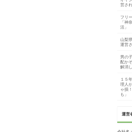
営さ
フリ
「神
活」
山梨
運営
男の
配かぞ
解消
１５
理人
ゃ損
も」
運営
会社名