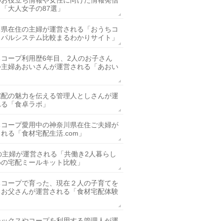
のお役立ち情報や女性に向けた情報発信
「大人女子の87選」
川県在住の主婦が運営される「おうちコ
・パルシステム比較まるわかりサイト」
ちコープ利用歴6年目、2人のお子さん
つ主婦あおいさんが運営される「あおい
」
宅配の魅力を伝える管理人としさんが運
れる「食卓ラボ」
ちコープ愛用中の神奈川県在住ご夫婦が
れる「食材宅配生活.com」
の主婦が運営される「共働き2人暮らし
めの宅配ミールキット比較」
ちコープで育った、現在２人の子育てを
るお父さんが運営される「食材宅配体験
シックスやコープを利用する管理人が運