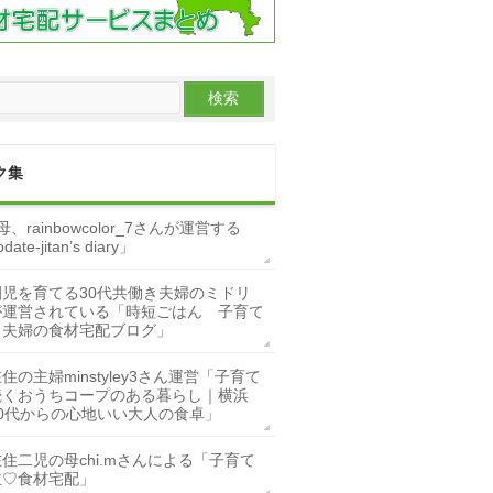
ク集
、rainbowcolor_7さんが運営する
date-jitan’s diary」
園児を育てる30代共働き夫婦のミドリ
が運営されている「時短ごはん 子育て
き夫婦の食材宅配ブログ」
住の主婦minstyley3さん運営「子育て
続くおうちコープのある暮らし｜横浜
0代からの心地いい大人の食卓」
住二児の母chi.mさんによる「子育て
主♡食材宅配」