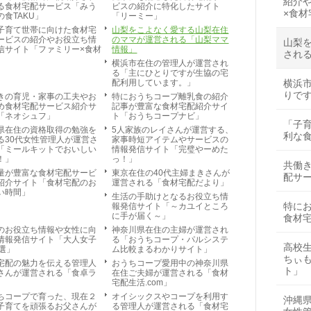
紹介
る食材宅配サービス「みう
ビスの紹介に特化したサイト
×食材
の食TAKU」
「リーミー」
子育て世帯に向けた食材宅
山梨をこよなく愛する山梨在住
ービスの紹介やお役立ち情
のママが運営される「山梨ママ
山梨
信サイト「ファミリー×食材
情報」
され
」
横浜市在住の管理人が運営され
る「主にひとりですが生協の宅
横浜
配利用しています。」
りで
きの育児・家事の工夫やお
特におうちコープ離乳食の紹介
め食材宅配サービス紹介サ
記事が豊富な食材宅配紹介サイ
「ネオシュフ」
ト「おうちコープナビ」
「子
県在住の資格取得の勉強を
5人家族のレイさんが運営する、
利な
る30代女性管理人が運営さ
家事時短アイテムやサービスの
「ミールキットでおいしい
情報発信サイト「完璧やーめた
！」
っ！」
共働
量が豊富な食材宅配サービ
東京在住の40代主婦まきさんが
配サ
紹介サイト「食材宅配のお
運営される「食材宅配だより」
い時間」
生活の手助けとなるお役立ち情
特に
報発信サイト「～カユイところ
に手が届く～」
食材
のお役立ち情報や女性に向
神奈川県在住の主婦が運営され
情報発信サイト「大人女子
る「おうちコープ・パルシステ
高校
7選」
ム比較まるわかりサイト」
ちぃ
宅配の魅力を伝える管理人
おうちコープ愛用中の神奈川県
ト」
さんが運営される「食卓ラ
在住ご夫婦が運営される「食材
宅配生活.com」
ちコープで育った、現在２
オイシックスやコープを利用す
沖縄
子育てを頑張るお父さんが
る管理人が運営される「食材宅