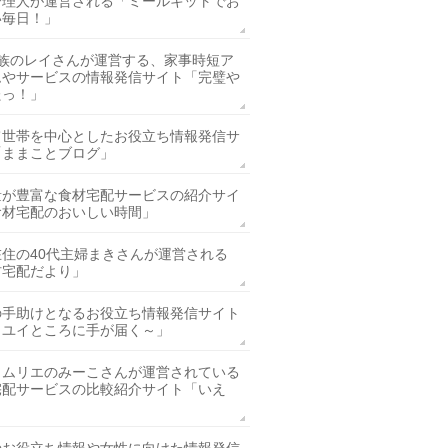
管理人が運営される「ミールキットでお
い毎日！」
家族のレイさんが運営する、家事時短ア
ムやサービスの情報発信サイト「完璧や
たっ！」
て世帯を中心としたお役立ち情報発信サ
「ままことブログ」
量が豊富な食材宅配サービスの紹介サイ
食材宅配のおいしい時間」
在住の40代主婦まきさんが運営される
材宅配だより」
の手助けとなるお役立ち情報発信サイト
カユイところに手が届く～」
ソムリエのみーこさんが運営されている
宅配サービスの比較紹介サイト「いえ
」