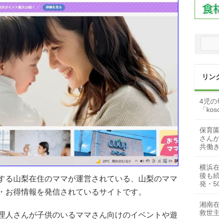
リン
4児の母
「koso
保育
さん
共働
横浜在
後も
する山梨在住のママが運営されている、山梨のママ
発・5
・お得情報を発信されているサイトです。
湘南在
救世
理人さんが子供のいるママさん向けのイベントや遊