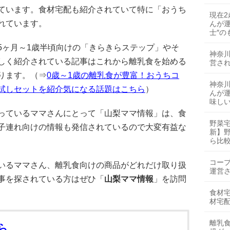
ています。食材宅配も紹介されていて特に「おうち
現在
れています。
んが運
士″の
5ヶ月～1歳半頃向けの「きらきらステップ」やそ
神奈川
しく紹介されている記事はこれから離乳食を始める
営さ
ります。（⇒
0歳～1歳の離乳食が豊富！おうちコ
神奈
試しセットを紹介気になる話題はこちら
）
んが運
味しい
っているママさんにとって「山梨ママ情報」は、食
野菜宅
子連れ向けの情報も発信されているので大変有益な
新】野
ら比
コー
いるママさん、離乳食向けの商品がどれだけ取り扱
運営
事を探されている方はぜひ「
山梨ママ情報
」を訪問
食材
材宅
離乳
ら