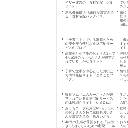
イザー運営の「食材宅配 グル
てい
メナビ」
みさ
東京都在住50代主婦が運営され
主に
る「食材宅配パラダイス」
配サ
報発
宅配
「子育てをしている家庭のため
共働
の安全安心便利な食材宅配サー
すす
ビスのブログ」
イト
高校生と小学生のお子さん2人で
沖縄
4人家族のちぃもわさんが運営さ
頑張
れている「かな食ネット」
れる
毎日
子育て世帯を中心としたお役立
情報
ち情報発信サイト「ままことブ
スの
ログ」
いし
野菜ソムリエのみーこさんが運
生活
営されている食材宅配サービス
けた
の比較紹介サイト「いえDELI」
の8
おうちコープ利用歴6年目、2人
食材
のお子さんを持つ主婦あおいさ
とし
んが運営される「あおいメモ」
ボ」
40代の主婦が運営される「共働
おう
き2人暮らしのための宅配ミール
人の