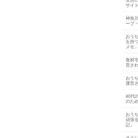
生活
サイト
神奈
ープ
おう
を持
メモ
食材
営さ
おう
運営さ
40代
のた
おう
頑張
記」
オイ