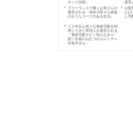
キット比較」
運営
フリーランスで働くお母さんが
山梨
運営される「神奈川県４人家族
えび
のおうちコープのある生活」
し宅
１５年以上色々な食材宅配を利
用してきた管理人が運営される
「食材宅配ナビ｜知らなきゃ
損！生協のおむつからレンチン
夕食弁当も」