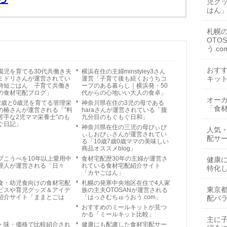
児グ
はん
札幌
OTO
う.co
おす
園児を育てる30代共働き夫
横浜在住の主婦minstyley3さん
キッ
ミドリさんが運営されてい
運営「子育て後も続くおうちコ
時短ごはん 子育て共働き
ープのある暮らし｜横浜発・50
の食材宅配ブログ」
代からの心地いい大人の食卓」
オー
2歳と0歳児を育てる管理栄
神奈川県在住の3児の母である
「食
の椿さんが運営される「”料
haraさんが運営されている「腹
苦手な2児ママ栄養士″のも
九分目のもぐもぐ日和」
ぐ日記」
神奈川県在住の三児の母ぴぃぴ
人気
ぃしおぴぃさんが運営されてい
配サー
る「10歳7歳0歳ママの美味しい
商品オススメblog」
プこうべを10年以上愛用中
食材宅配歴30年の主婦が運営さ
健康
理人が運営される「日々
れている食材宅配紹介サイト
特化
」
「カヤごはん」
食・幼児食向けの食材宅配
札幌の発寒中央地区在住で4人家
東京
ビスや育児グッズ＆アイデ
族の主夫OTOSANが運営される
紹介サイト「ままとごは
「はっさむちゅうおう.com」
配パ
おすすめのミールキットが見つ
かる「ミールキット比較」
主に
・味・価格で比較紹介され
健康にも配慮した食材宅配サー