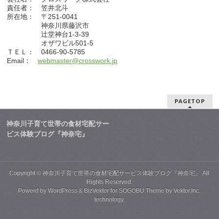
責任者： 笠井北斗
所在地： 〒251-0041
神奈川県藤沢市
辻堂神台1-3-39
オザワビル501-5
ＴＥＬ： 0466-90-5785
Email：
webmaster@crosswork.jp
PAGETOP
神奈川子育て世帯の食材宅配サー
ビス体験ブログ『神奈宅』
Copyright ©
神奈川子育て世帯の食材宅配サービス体験ブログ『神奈宅』
All
Rights Reserved.
Powerd by
WordPress
&
BizVektor
for SOGOBU Theme by
Vektor,Inc.
technology.