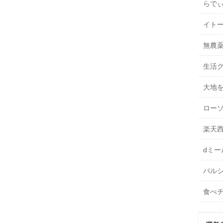
らで
イト
無農
生活
大地
ロー
楽天
dミー
パル
食べ