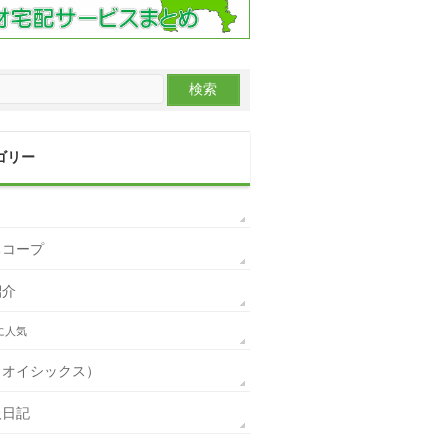
ゴリー
ちコープ
紹介
に人気
ix（オイシックス）
人日記