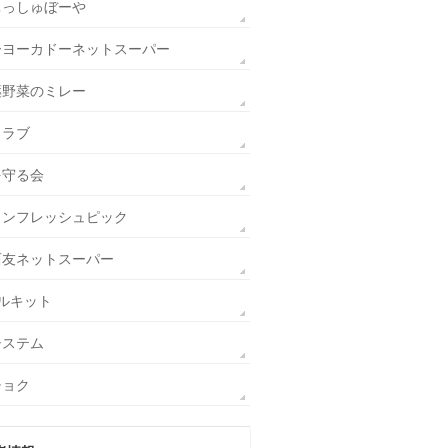
ぃっしゅぼーや
ーヨーカドーネットスーパー
薬野菜のミレー
クラブ
を守る会
ソンフレッシュピック
西友ネットスーパー
ルキット
システム
チョク