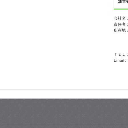
運営
会社名
責任者
所在地：
神奈
辻堂
オザ
ＴＥＬ： 
Emai